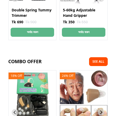
 Tummy
5-60kg Adjustable
HP-6000G Gas Pressure
Hand Gripper
Booster Machine গ্যাসের
চাপ বাড়ানোর মেশিন
Tk 350
Tk 550
Tk 1150
Tk 1500
অর্ডার করুন
অর্ডার করুন
COMBO OFFER
SEE ALL
24% Off
25% Off