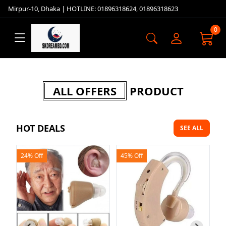
Mirpur-10, Dhaka | HOTLINE: 01896318624, 01896318623
0
ALL OFFERS
PRODUCT
HOT DEALS
SEE ALL
45% Off
23% Off