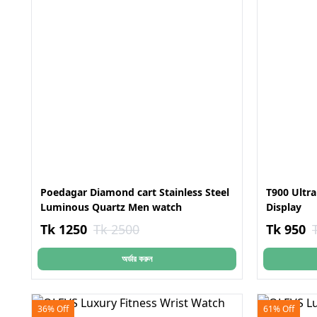
Poedagar Diamond cart Stainless Steel
T900 Ultra
Luminous Quartz Men watch
Display
Tk 1250
Tk 2500
Tk 950
অর্ডার করুন
36% Off
61% Off