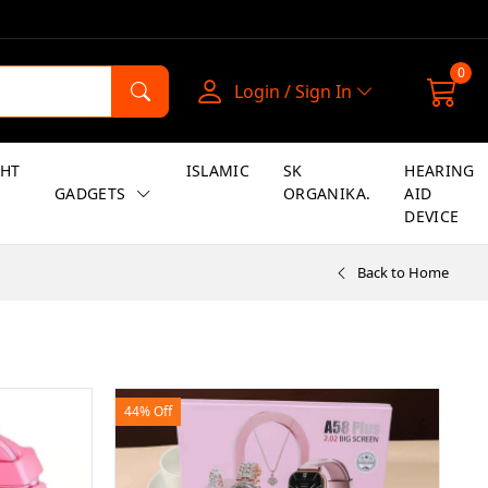
0
Login / Sign In
GHT
ISLAMIC
SK
HEARING
GADGETS
ORGANIKA.
AID
DEVICE
Back to Home
44% Off