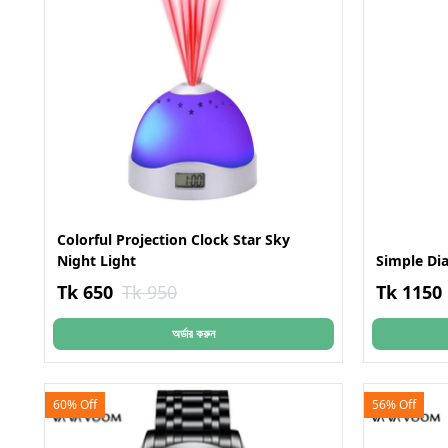
Colorful Projection Clock Star Sky
Night Light
Simple Di
Tk 650
Tk 950
Tk 1150
অর্ডার করুন
60% Off
56% Off