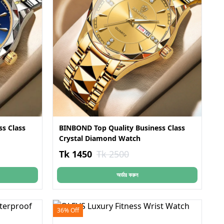
s Class
BINBOND Top Quality Business Class
Crystal Diamond Watch
Tk 1450
Tk 2500
অর্ডার করুন
36% Off