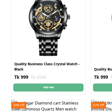
Quality Business Class Crystal Watch -
Black
Quality Bu
Tk 999
Tk 2000
Tk 999
অর্ডার করুন
50% Off
62% Off