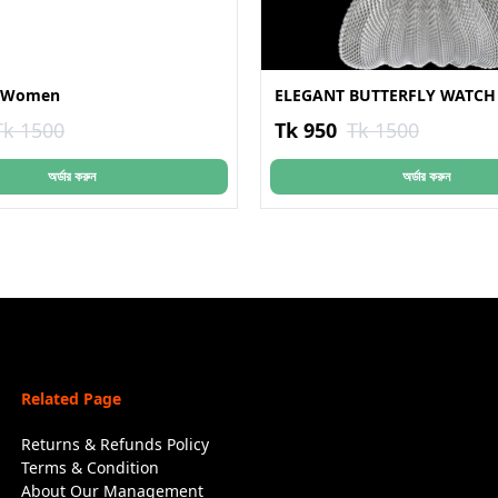
r Women
ELEGANT BUTTERFLY WATCH
Tk 1500
Tk 950
Tk 1500
অর্ডার করুন
অর্ডার করুন
Related Page
Returns & Refunds Policy
Terms & Condition
About Our Management