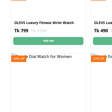
OLEVS Luxury Fitness Wrist Watch
OLEVS Lux
Tk 799
Tk 1250
Tk 490
অর্ডার করুন
49% Off
37% Off