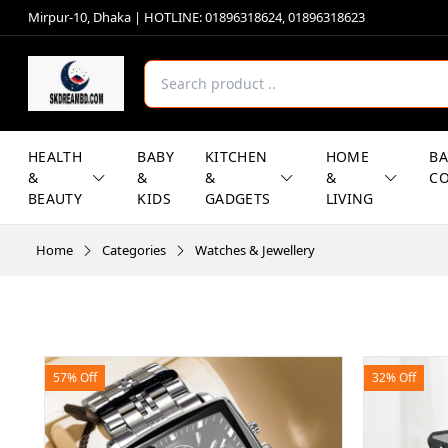
Mirpur-10, Dhaka | HOTLINE: 01896318624, 01896318623
HEALTH
BABY
KITCHEN
HOME
B
&
&
&
&
CO
BEAUTY
KIDS
GADGETS
LIVING
Home
Categories
Watches & Jewellery
57% Off
32% Off