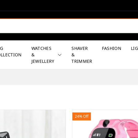
AG
WATCHES
SHAVER
FASHION
LI
LLECTION
&
&
JEWELLERY
TRIMMER
24% Off