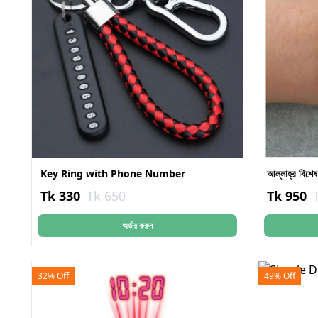
Key Ring with Phone Number
আল্লাহ্‌র বিশ
Tk 330
Tk 650
Tk 950
অর্ডার করুন
32% Off
49% Off