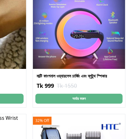
মাল্টি ফাংশনাল ওয়্যারলেস চার্জিং এবং ব্লুটুথ স্পিকার
Tk 999
Tk 1550
অর্ডার করুন
32% Off