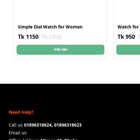
Simple Dial Watch for Women
Watch fo
Tk 1150
Tk 2250
Tk 950
অর্ডার করুন
Need Help?
Call us
01896318624, 01896318623
Email us